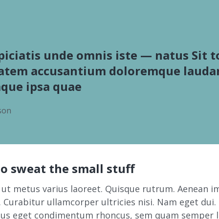
piciatis unde omnis iste — natus Sit 
atem accusantium doloremque lauda
aque ipsa quae
son
 sweat the small stuff
a ut metus varius laoreet. Quisque rutrum. Aenean i
e. Curabitur ullamcorper ultricies nisi. Nam eget dui
lus eget condimentum rhoncus, sem quam semper li