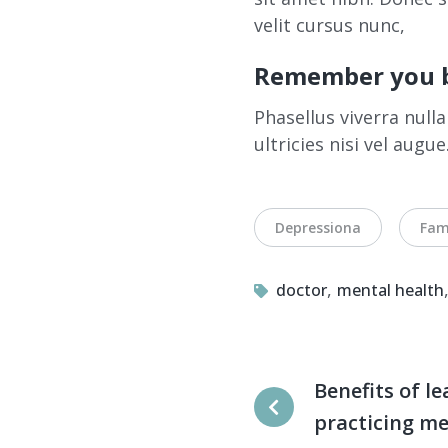
velit cursus nunc,
Remember you b
Phasellus viverra null
ultricies nisi vel augu
Tags
Depressiona
Fam
,
doctor
mental health
Benefits of l
practicing me