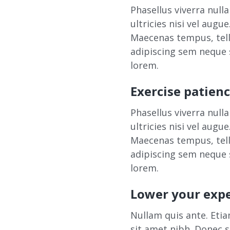
Phasellus viverra null
ultricies nisi vel augu
Maecenas tempus, tel
adipiscing sem neque s
lorem.
Exercise patien
Phasellus viverra null
ultricies nisi vel augu
Maecenas tempus, tel
adipiscing sem neque s
lorem.
Lower your exp
Nullam quis ante. Etiam
sit amet nibh. Donec 