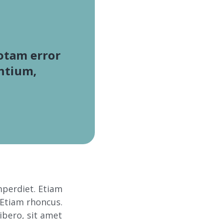
totam error
ntium,
mperdiet. Etiam
. Etiam rhoncus.
bero, sit amet