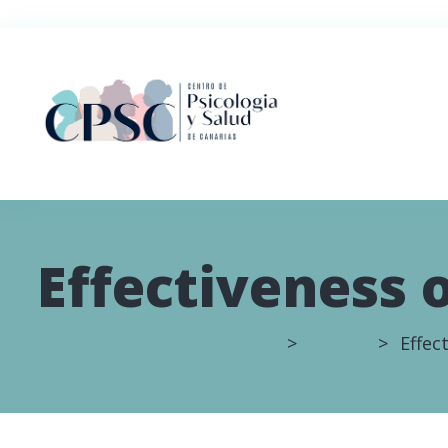
Effectiveness 
Psicología y Salud Canarias
>
doctor
>
Effec