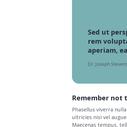
Sed ut pers
rem volupt
aperiam, e
Dr. Joseph Steven
Remember not to
Phasellus viverra null
ultricies nisi vel augu
Maecenas tempus, tel