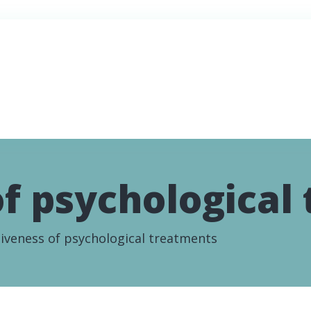
of psychological
tiveness of psychological treatments